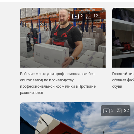
2
12
Рабочие места для профессионалов и без
Главный хит
опыта: завод по производству
обувная фа
профессиональной косметики в Протвине
обуви
расширяется
3
22