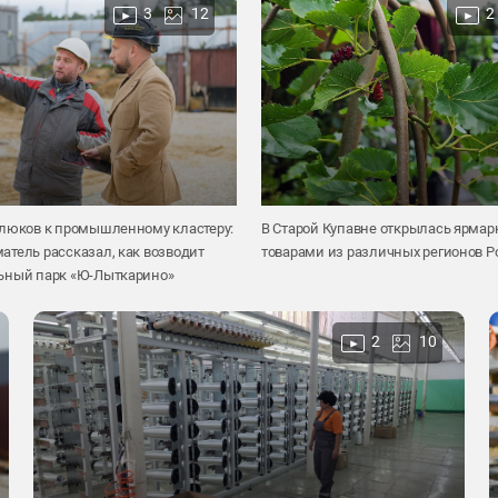
3
12
2
 люков к промышленному кластеру:
В Старой Купавне открылась ярмар
тель рассказал, как возводит
товарами из различных регионов Р
ьный парк «Ю-Лыткарино»
2
10