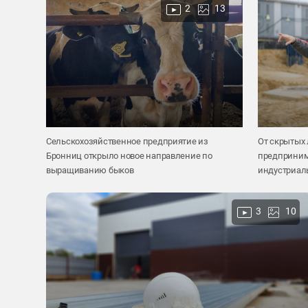
2
13
Сельскохозяйственное предприятие из
От скрытых
Бронниц открыло новое направление по
предпринима
выращиванию быков
индустриал
3
10