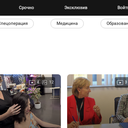
Срочно
Эксклюзив
Вой
Спецоперация
Медицина
Образова
4
12
3