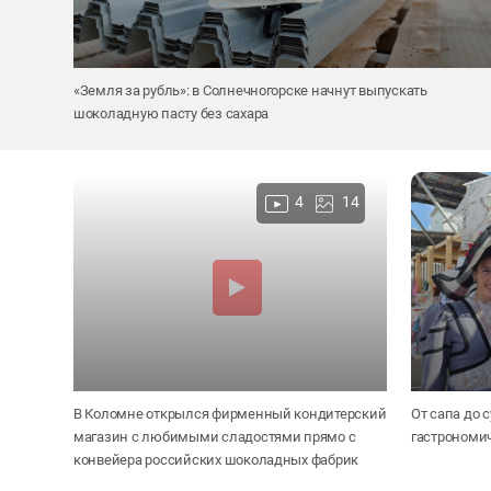
«Земля за рубль»: в Солнечногорске начнут выпускать
шоколадную пасту без сахара
4
14
В Коломне открылся фирменный кондитерский
От сапа до 
магазин с любимыми сладостями прямо с
гастрономи
конвейера российских шоколадных фабрик