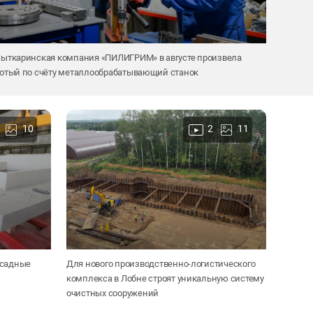
ыткаринская компания «ПИЛИГРИМ» в августе произвела
отый по счёту металлообрабатывающий станок
10
2
11
асадные
Для нового производственно-логистического
комплекса в Лобне строят уникальную систему
очистных сооружений