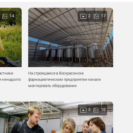
14
2
17
астники
На строящемся в Воскресенске
и ненадолго
фармацевтическом предприятии начали
монтировать оборудование
3
10