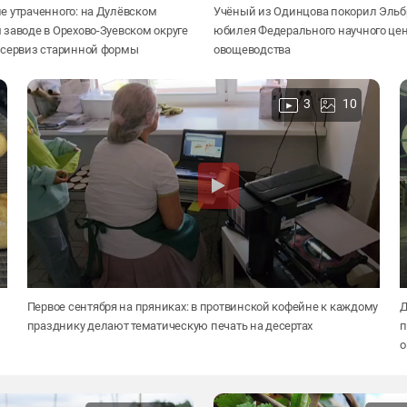
 утраченного: на Дулёвском
Учёный из Одинцова покорил Эльбр
заводе в Орехово-Зуевском округе
юбилея Федерального научного це
 сервиз старинной формы
овощеводства
3
10
Первое сентября на пряниках: в протвинской кофейне к каждому
Д
празднику делают тематическую печать на десертах
п
о