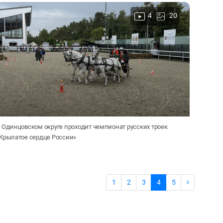
4
20
 Одинцовском округе проходит чемпионат русских троек
Крылатое сердце России»
1
2
3
4
5