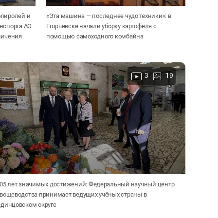
олиролей и
«Эта машина — последнее чудо техники»: в
нспорта АО
Егорьевске начали уборку картофеля с
личения
помощью самоходного комбайна
3
19
05 лет значимых достижений: Федеральный научный центр
вощеводства принимает ведущих учёных страны в
динцовском округе