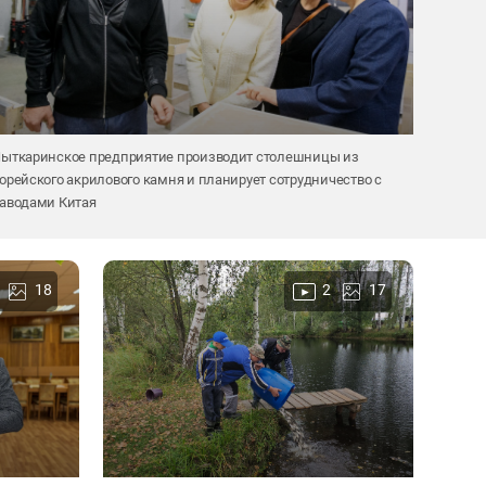
ыткаринское предприятие производит столешницы из
орейского акрилового камня и планирует сотрудничество с
аводами Китая
18
2
17