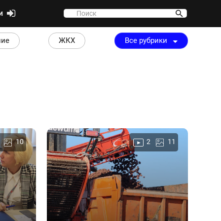
ти
ние
ЖКХ
Все рубрики
10
2
11