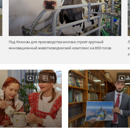
Под Клином для производства молока строят крупный
Л
инновационный животноводческий комплекс на 800 голов
к
з
11
16
3