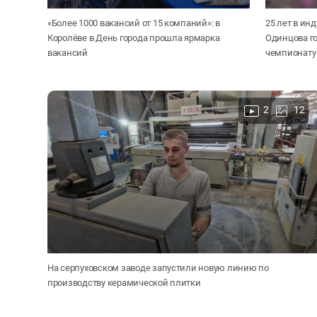
«Более 1000 вакансий от 15 компаний»: в
25 лет в ин
Королёве в День города прошла ярмарка
Одинцова го
вакансий
чемпионату
2
12
На серпуховском заводе запустили новую линию по
производству керамической плитки