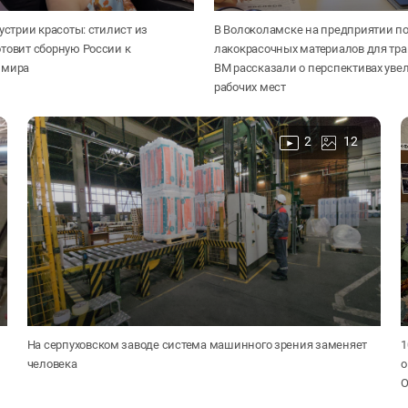
дустрии красоты: стилист из
В Волоколамске на предприятии п
товит сборную России к
лакокрасочных материалов для тра
 мира
ВМ рассказали о перспективах уве
рабочих мест
2
12
На серпуховском заводе система машинного зрения заменяет
1
человека
о
О