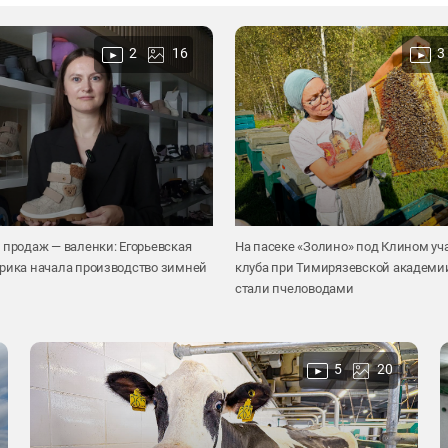
2
16
3
 продаж — валенки: Егорьевская
На пасеке «Золино» под Клином уч
брика начала производство зимней
клуба при Тимирязевской академи
стали пчеловодами
5
20