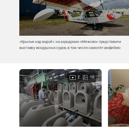
«Крылья над водой»: на аэродроме «Мячково» представили
выставку воздушных судов, в том числе самолёт-амфибию
2
10