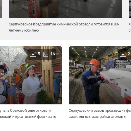
Серпуховское предприятие химической отрасли готовится к 80-
Л
летнему юбилею
с
5
16
2
супа: в Орехово-Зуеве открыли
Серпуховский завод производит ф
ческий и креативный фестиваль
системы для застройки столицы