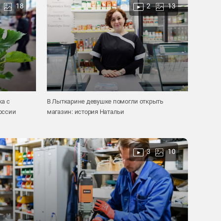
18
2
13
ка с
В Лыткарине девушке помогли открыть
оссии
магазин: история Натальи
3
10