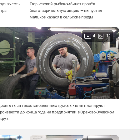
ус в честь
Егорьевский рыбокомбинат провёл
нтра
благотворительную акцию — выпустил
мальков карася в сельские пруды
4
11
есять тысяч восстановленных грузовых шин планируют
роизвести до конца года на предприятии в Орехово-Зуевском
круге