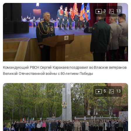
3
13
Командующий РВСН Сергей Каракаев поздравил во Власихе ветеранов
Великой Отечественной войны с 80-летием Победы
5
13