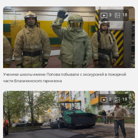
3
18
Ученики школы имени Попова побывали с экскурсией в пожарной
части Власихинского гарнизона
2
19