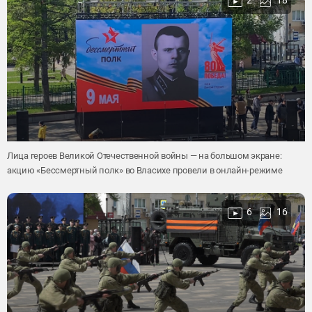
2
18
Лица героев Великой Отечественной войны — на большом экране:
акцию «Бессмертный полк» во Власихе провели в онлайн-режиме
6
16