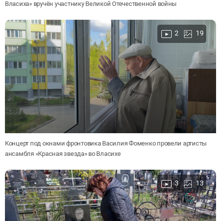
Власиха» вручён участнику Великой Отечественной войны
2
19
Концерт под окнами фронтовика Василия Фоменко провели артисты
ансамбля «Красная звезда» во Власихе
3
13