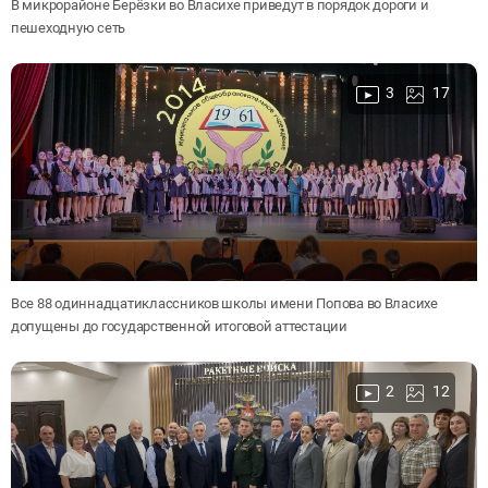
В микрорайоне Берёзки во Власихе приведут в порядок дороги и
пешеходную сеть
3
17
Все 88 одиннадцатиклассников школы имени Попова во Власихе
допущены до государственной итоговой аттестации
2
12