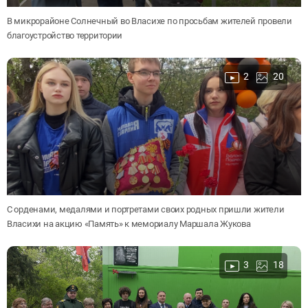
В микрорайоне Солнечный во Власихе по просьбам жителей провели
благоустройство территории
2
20
С орденами, медалями и портретами своих родных пришли жители
Власихи на акцию «Память» к мемориалу Маршала Жукова
3
18