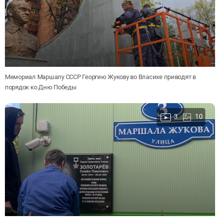
Мемориал Маршалу СССР Георгию Жукову во Власихе приводят в
порядок ко Дню Победы
3
10