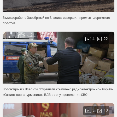
В микрорайоне Заозёрный во Власихе завершили ремонт дорожного
полотна
4
22
Волонтёры из Власихи отправили комплекс радиоэлектронной борьбы
«Сания» для штурмовиков ВДВ в зону проведения СВО
3
13