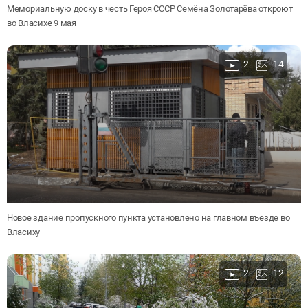
Мемориальную доску в честь Героя СССР Семёна Золотарёва откроют
во Власихе 9 мая
2
14
Новое здание пропускного пункта установлено на главном въезде во
Власиху
2
12