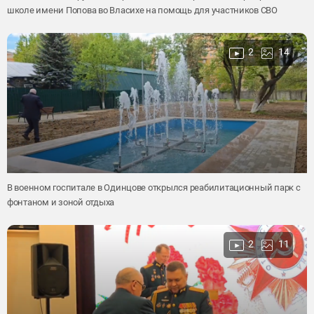
школе имени Попова во Власихе на помощь для участников СВО
2
14
В военном госпитале в Одинцове открылся реабилитационный парк с
фонтаном и зоной отдыха
2
11