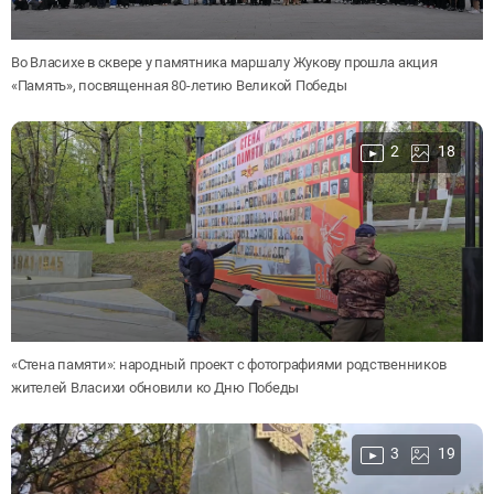
Во Власихе в сквере у памятника маршалу Жукову прошла акция
«Память», посвященная 80-летию Великой Победы
2
18
«Стена памяти»: народный проект с фотографиями родственников
жителей Власихи обновили ко Дню Победы
3
19