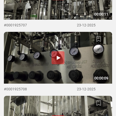
00:00:11
#0001925707
23-12-2025
00:00:09
#0001925708
23-12-2025