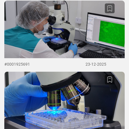
#0001925691
23-12-2025