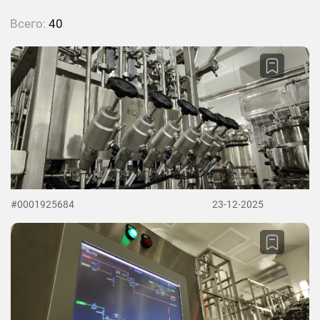
Всего:
40
#0001925684
23-12-2025