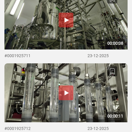
00:00:08
#0001925711
23-12-2025
00:00:11
#0001925712
23-12-2025