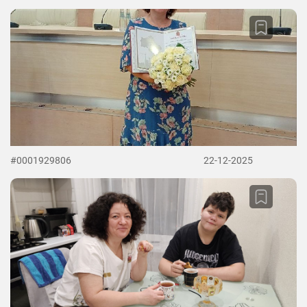
#0001929806
22-12-2025