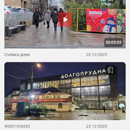
00:03:03
Съёмка днем
22-12-2025
#0001926653
22-12-2025