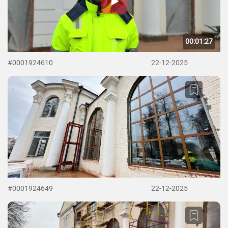
00:01:27
#0001924610
22-12-2025
#0001924649
22-12-2025