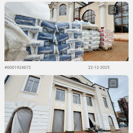
#0001924672
22-12-2025