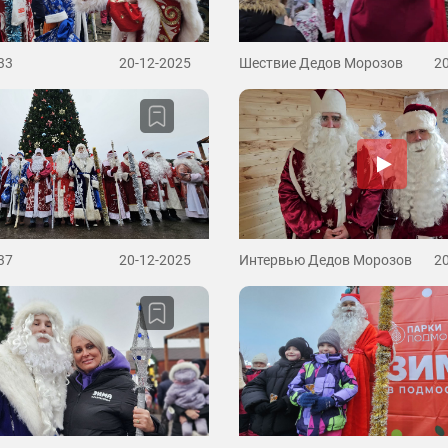
33
20-12-2025
Шествие Дедов Морозов
2
37
20-12-2025
Интервью Дедов Морозов
2