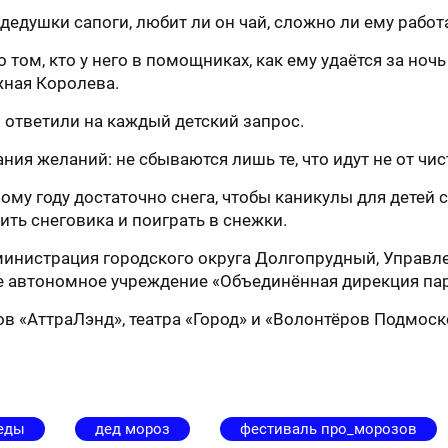
дедушки сапоги, любит ли он чай, сложно ли ему работат
том, кто у него в помощниках, как ему удаётся за ночь
жная Королева.
ответили на каждый детский запрос.
ия желаний: не сбываются лишь те, что идут не от чис
му году достаточно снега, чтобы каникулы для детей 
ить снеговика и поиграть в снежки.
нистрация городского округа Долгопрудный, Управлен
же автономное учреждение «Объединённая дирекция па
в «АттраЛэнд», театра «Город» и «Волонтёров Подмоск
еды
дед мороз
фестиваль про_морозов