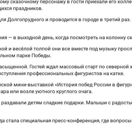
ому сказочному персонажу в гости приехали его колле
ихся праздников.
я Долгопрудного и проводится в городе в третий раз
ия — в выходной день, когда посмотреть на колонну с
ой и весёлой толпой они все вместе под музыку прос
альном парке Победы.
асыщенной. Гостей ждал массовый старт по северной х
ыступления профессиональных фигуристов на катке.
ской мини-выставкой «История побед России в фигурно
ра или возле уютного круглого очага.
 раздавали детям сладкие подарки. Малыши с радост
да стала специальная пресс-конференция, где вопрос