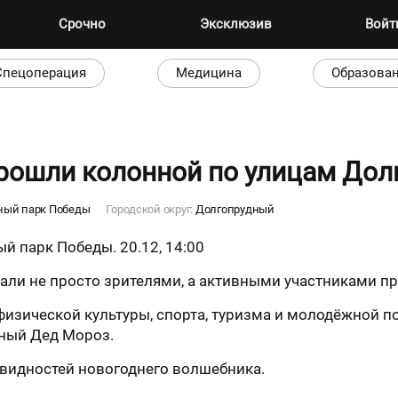
Срочно
Эксклюзив
Вой
Спецоперация
Медицина
Образова
рошли колонной по улицам Дол
ный парк Победы
Городской округ:
Долгопрудный
й парк Победы. 20.12, 14:00
али не просто зрителями, а активными участниками пр
физической культуры, спорта, туризма и молодёжной п
нный Дед Мороз.
овидностей новогоднего волшебника.