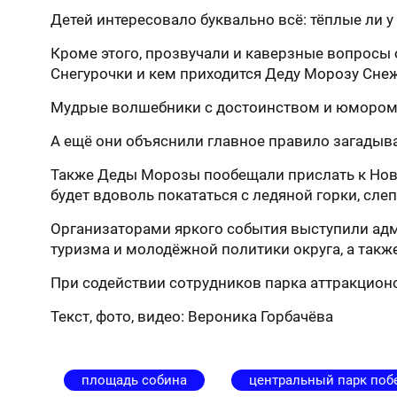
Детей интересовало буквально всё: тёплые ли у 
Кроме этого, прозвучали и каверзные вопросы о 
Снегурочки и кем приходится Деду Морозу Сне
Мудрые волшебники с достоинством и юмором 
А ещё они объяснили главное правило загадыван
Также Деды Морозы пообещали прислать к Ново
будет вдоволь покататься с ледяной горки, слеп
Организаторами яркого события выступили адми
туризма и молодёжной политики округа, а так
При содействии сотрудников парка аттракционо
Текст, фото, видео: Вероника Горбачёва
площадь собина
центральный парк поб