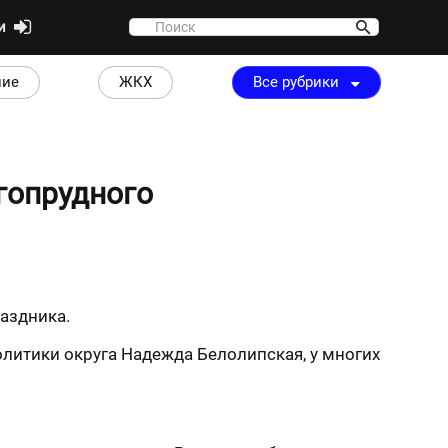
ти
ние
ЖКХ
Все рубрики
гопрудного
аздника.
олитики округа Надежда Белолипская, у многих