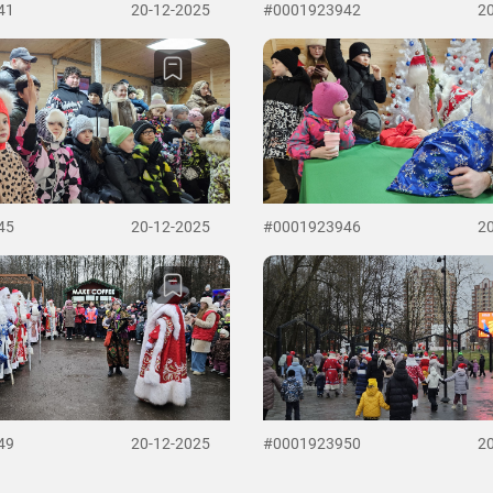
41
20-12-2025
#0001923942
2
45
20-12-2025
#0001923946
2
49
20-12-2025
#0001923950
2