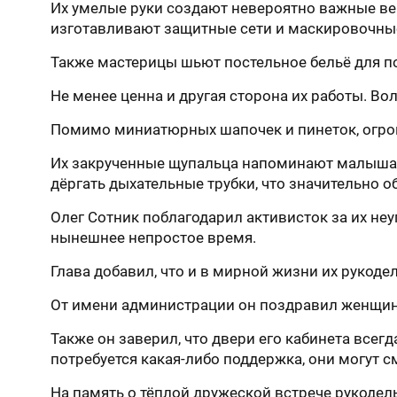
Их умелые руки создают невероятно важные вещ
изготавливают защитные сети и маскировочные
Также мастерицы шьют постельное бельё для п
Не менее ценна и другая сторона их работы. 
Помимо миниатюрных шапочек и пинеток, огро
Их закрученные щупальца напоминают малышам 
дёргать дыхательные трубки, что значительно о
Олег Сотник поблагодарил активисток за их не
нынешнее непростое время.
Глава добавил, что и в мирной жизни их рукоде
От имени администрации он поздравил женщин 
Также он заверил, что двери его кабинета всег
потребуется какая-либо поддержка, они могут 
На память о тёплой дружеской встрече рукодел