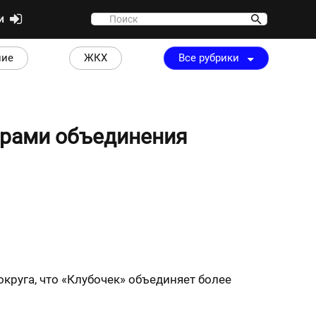
ти
ние
ЖКХ
Все рубрики
ёрами объединения
руга, что «Клубочек» объединяет более