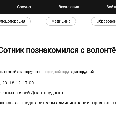
Срочно
Эксклюзив
Вой
Спецоперация
Медицина
Образова
 Сотник познакомился с волонт
ных связей Долгопрудного
Городской округ:
Долгопрудный
23. 18.12, 17:00
венных связей Долгопрудного.
ссказала представителям администрации городского ок