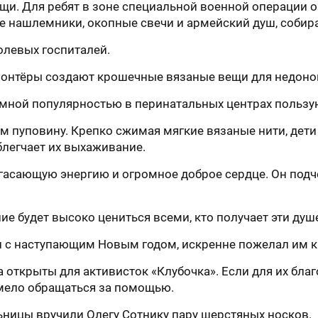
и. Для ребят в зоне специальной военной операции о
 нашлемники, окопные свечи и армейский душ, собира
олевых госпиталей.
Волонтёры создают крошечные вязаные вещи для недо
мной популярностью в перинатальных центрах польз
пуповину. Крепко сжимая мягкие вязаные нити, дети
блегчает их выхаживание.
угасающую энергию и огромное доброе сердце. Он подче
лие будет высоко цениться всеми, кто получает эти ду
с наступающим Новым годом, искренне пожелал им кр
да открыты для активисток «Клубочка». Если для их бл
смело обращаться за помощью.
ьницы вручили Олегу Сотнику пару шерстяных носков.