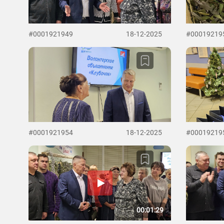
#0001921949
18-12-2025
#00019219
#0001921954
18-12-2025
#00019219
00:01:29