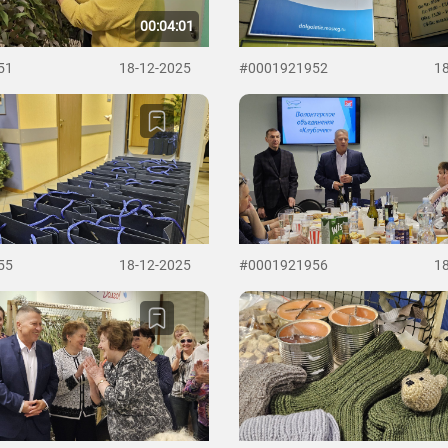
00:04:01
51
18-12-2025
#0001921952
1
55
18-12-2025
#0001921956
1