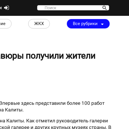
ти
ние
ЖКХ
Все рубрики
авюры получили жители
 Впервые здесь представили более 100 работ
на Калиты.
на Калиты. Как отметил руководитель галереи
кой галерее и других крупных музеях страны. В