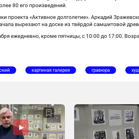
олее 80 его произведений.
и проекта «Активное долголетие». Аркадий Зражевски
чала вырезают на доске из твёрдой самшитовой древес
ря ежедневно, кроме пятницы, с 10:00 до 17:00. Возра
ский
картиная галерея
гравюра
ху