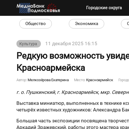
Городские округа
Общество
Экономика
11 декабря 2025 16:15
Культура
Редкую возможность увиде
Красноармейска
Автор:
Мелкозёрова Екатерина
Место:
Красноармейск
Город
г. о. Пушкинский, г. Красноармейск, мкр. Северны
Выставка миниатюр, выполненных в технике кси
четырёх известных художников: Александра Ба
Большая часть экспозиции посвящена творчеств
Аркадий Зражевский, работы этого мастера хра