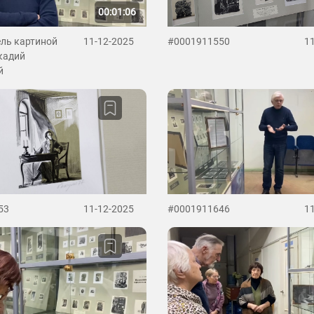
00:01:06
ль картиной
11-12-2025
#0001911550
1
кадий
й
53
11-12-2025
#0001911646
1