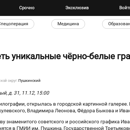
Срочно
Эксклюзив
Вой
Спецоперация
Медицина
Образова
ть уникальные чёрно-белые гр
ской округ:
Пушкинский
й, д. 31, 11.12, 15:00
лографии, открылась в городской картинной галерее.
кулевского, Владимира Леонова, Фёдора Быкова и Ива
у знаменитого советского и российского графика Ива
нятся в ГМИИ им. Пушкина, Государственной Третьяковс