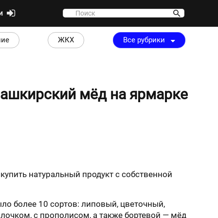
ти
ние
ЖКХ
Все рубрики
башкирский мёд на ярмарке
купить натуральный продукт с собственной
было более 10 сортов: липовый, цветочный,
очком, с прополисом, а также бортевой — мёд