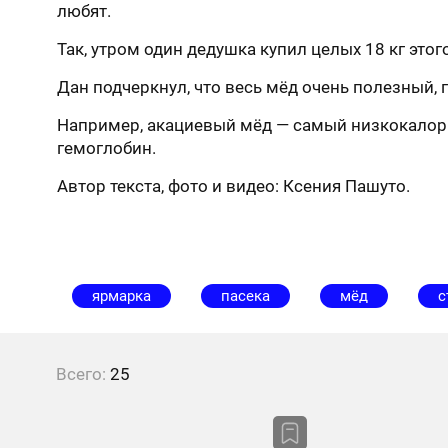
любят.
Так, утром один дедушка купил целых 18 кг это
Дан подчеркнул, что весь мёд очень полезный,
Например, акациевый мёд — самый низкокалор
гемоглобин.
Автор текста, фото и видео: Ксения Пашуто.
ярмарка
пасека
мёд
с
Всего:
25