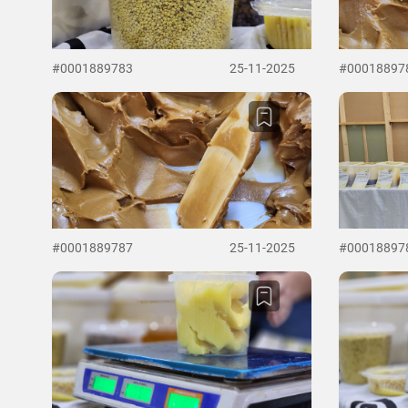
#0001889783
25-11-2025
#00018897
#0001889787
25-11-2025
#00018897