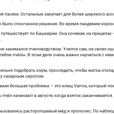
ой пасеке. Остальные закупает для более широкого асс
о было спонтанное решение. Во время пандемии корона
н путешествует по Башкирии. Она кочевая, на прицепах
.
не занимался пчеловодством. Учился сам, на своих ош
гибли пчёлы. В этом деле очень важно научиться с ними
ильно подобрать корм, проследить, чтобы матка откла
ку сахарным сиропом.
амая большая проблема — это клещ Varroa, который пое
 пчёл начинают в августе, когда взяток заканчивается
льзовались расторопшевый мёд и прополис. По наблюд