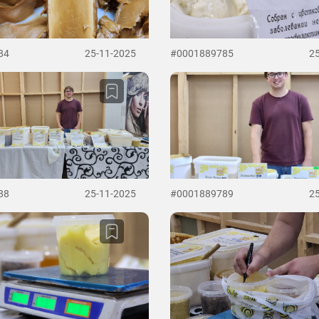
84
25-11-2025
#0001889785
2
88
25-11-2025
#0001889789
2