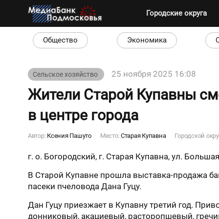
Городские округа
Общество
Экономика
25 ноября 2025 16:08
Сельское хозяйство
Жители Старой Купавны см
в центре города
Автор:
Ксения Пашуто
Место:
Старая Купавна
Городской окру
г. о. Богородский, г. Старая Купавна, ул. Большая
В Старой Купавне прошла выставка-продажа ба
пасеки пчеловода Дана Гуцу.
Дан Гуцу приезжает в Купавну третий год. Приво
донниковый, акациевый, расторопшевый, гречи