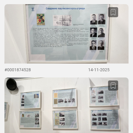
#0001874528
14-11-2025