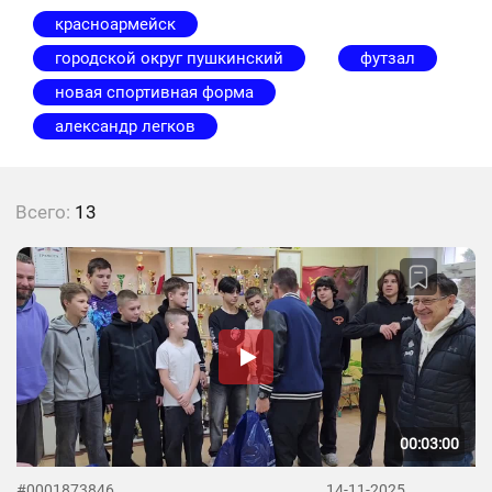
красноармейск
городской округ пушкинский
футзал
новая спортивная форма
александр легков
Всего:
13
00:03:00
#0001873846
14-11-2025