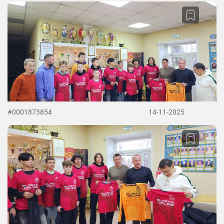
#0001873854
14-11-2025