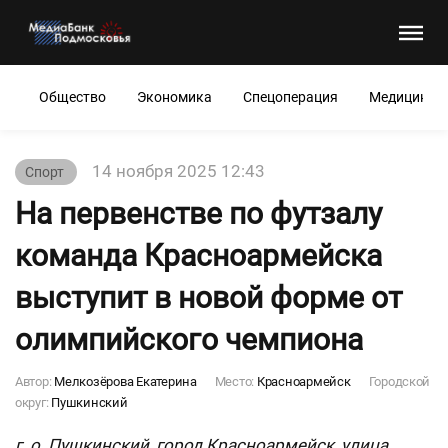
Общество
Экономика
Спецоперация
Медицина
14 ноября 2025 12:43
Спорт
На первенстве по футзалу
команда Красноармейска
выступит в новой форме от
олимпийского чемпиона
Автор:
Мелкозёрова Екатерина
Место:
Красноармейск
Городской
округ:
Пушкинский
г. о. Пушкинский, город Красноармейск, улица