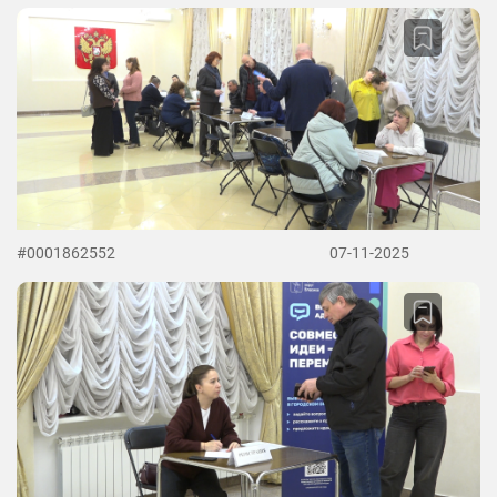
#0001862552
07-11-2025