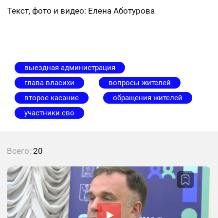
Текст, фото и видео: Елена Аботурова
выездная администрация
глава власихи
вопросы жителей
второе касание
обращения жителей
участники сво
Всего:
20