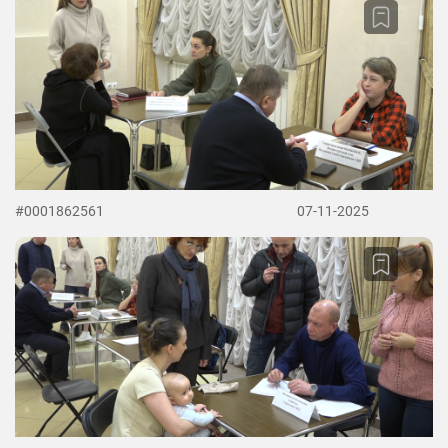
#0001862561
07-11-2025