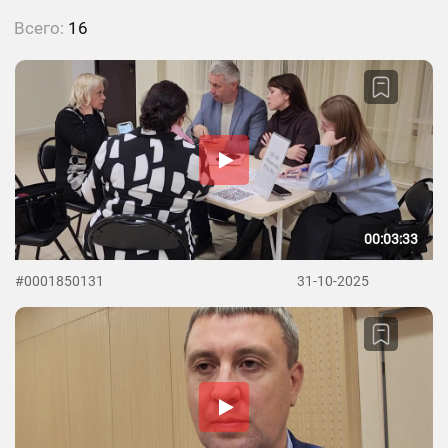
Всего:
16
00:03:33
#0001850131
31-10-2025