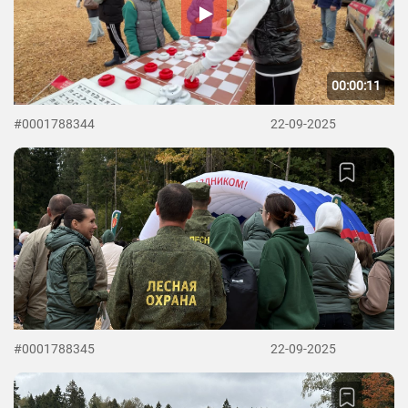
00:00:11
#0001788344
22-09-2025
#0001788345
22-09-2025