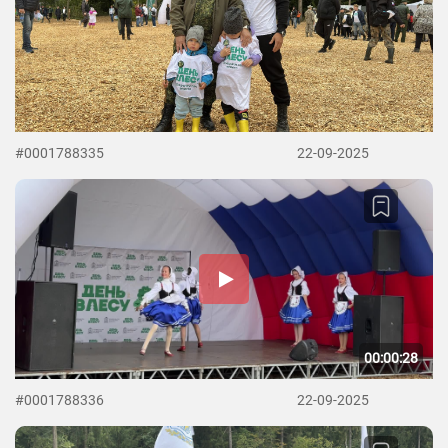
#0001788335
22-09-2025
00:00:28
#0001788336
22-09-2025