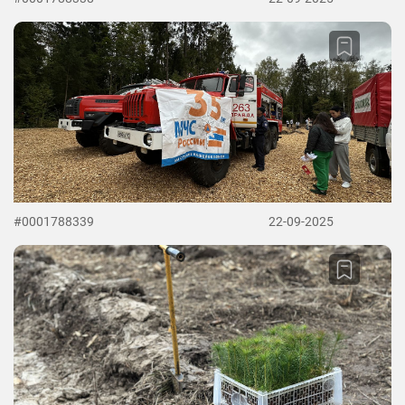
#0001788339
22-09-2025