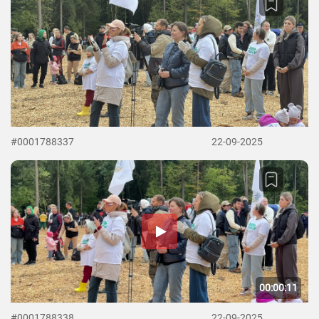
#0001788337
22-09-2025
00:00:11
#0001788338
22-09-2025