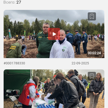
Всего:
27
00:02:24
#0001788330
22-09-2025