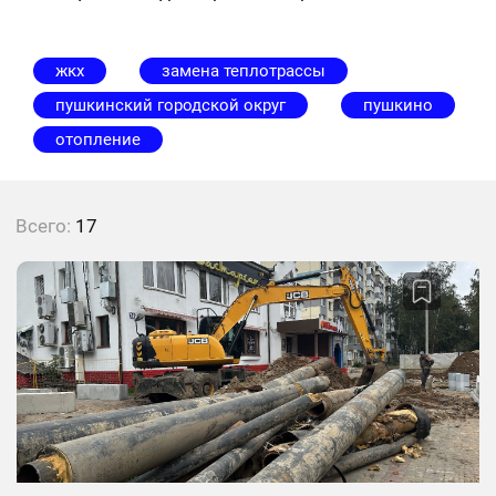
жкх
замена теплотрассы
пушкинский городской округ
пушкино
отопление
Всего:
17