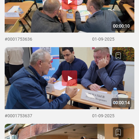
00:00:10
#0001753636
01-09-2025
00:00:14
#0001753637
01-09-2025