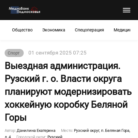
Общество
Экономика
Спецоперация
Медицина
01 сентября 2025 07:25
Спорт
Выездная администрация.
Рузский г. о. Власти округа
планируют модернизировать
хоккейную коробку Беляной
Горы
Автор:
Данилина Екатерина
Место:
Рузский округ, п. Беляная Гора,
д. 4
Городской округ:
Рузский