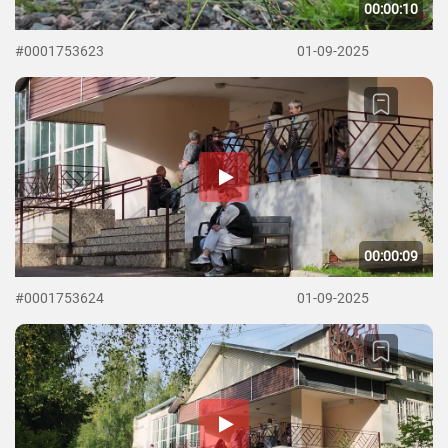
00:00:10
#0001753623
01-09-2025
00:00:09
#0001753624
01-09-2025