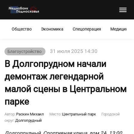
Общество
Экономика
Спецоперация
Медицина
31 июля 2025 14:30
Благоустройство
В Долгопрудном начали
демонтаж легендарной
малой сцены в Центральном
парке
Автор:
Раскин Михаил
Место:
Центральный парк
Городской
округ:
Долгопрудный
Долгопрудный. Спортивная улица, дом 2А. 13:00