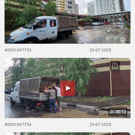
#0001697753
29-07-2025
00:00:12
#0001697754
29-07-2025