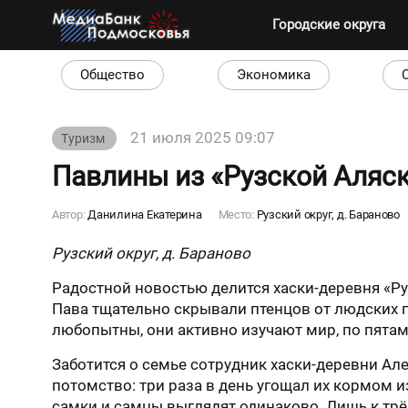
Городские округа
Общество
Экономика
21 июля 2025 09:07
Туризм
Павлины из «Рузской Аляс
Автор:
Данилина Екатерина
Место:
Рузский округ, д. Бараново
Рузский округ, д. Бараново
Радостной новостью делится хаски-деревня «Ру
Пава тщательно скрывали птенцов от людских г
любопытны, они активно изучают мир, по пятам
Заботится о семье сотрудник хаски-деревни Ал
потомство: три раза в день угощал их кормом и
самки и самцы выглядят одинаково. Лишь к трё