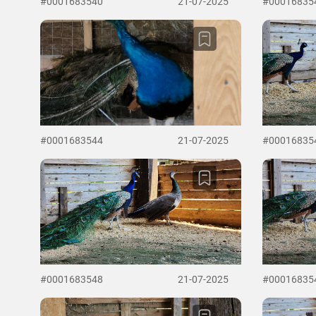
#0001683540
21-07-2025
#00016835
#0001683544
21-07-2025
#00016835
#0001683548
21-07-2025
#00016835