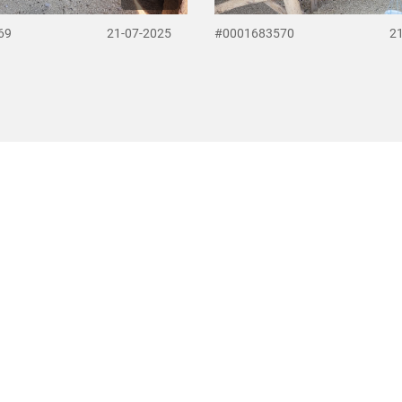
69
21-07-2025
#0001683570
2