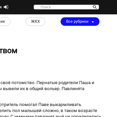
ти
ние
ЖКХ
Все рубрики
ством
 своё потомство. Пернатые родители Паша и
ы вывели их в общий вольер. Павлинята
Смотритель помогал Паве выкармливать
еделить пол малышей сложно, в таком возрасте
полу. С именами павлинят ещё не определились,