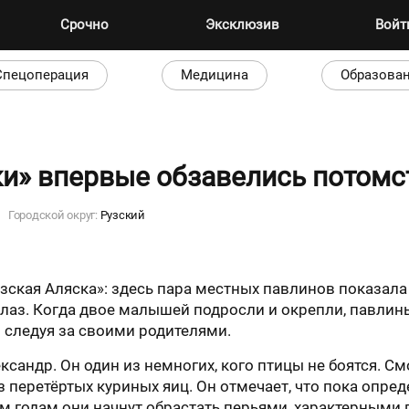
Срочно
Эксклюзив
Вой
Спецоперация
Медицина
Образова
ки» впервые обзавелись потом
Городской округ:
Рузский
зская Аляска»: здесь пара местных павлинов показала
лаз. Когда двое малышей подросли и окрепли, павлин
 следуя за своими родителями.
ександр. Он один из немногих, кого птицы не боятся. 
з перетёртых куриных яиц. Он отмечает, что пока опр
м годам они начнут обрастать перьями, характерными 