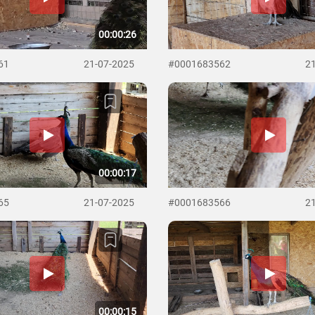
00:00:26
61
21-07-2025
#0001683562
2
00:00:17
65
21-07-2025
#0001683566
2
00:00:15