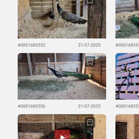
#0001683552
21-07-2025
#00016835
#0001683556
21-07-2025
#00016835