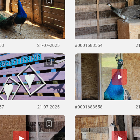
53
21-07-2025
#0001683554
2
57
21-07-2025
#0001683558
2