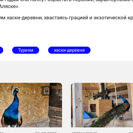
Аляске».
ям хаски-деревни, хвастаясь грацией и экзотической к
Туризм
хаски-деревня