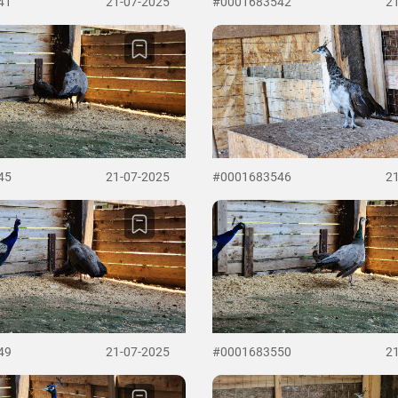
41
21-07-2025
#0001683542
2
45
21-07-2025
#0001683546
2
49
21-07-2025
#0001683550
2