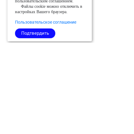
пользовательским соглашением.
Файлы cookie можно отключить в
настройках Вашего браузера.
Пользовательское соглашение
Подтвердить
Можайский
Реутов
Черноголовка
Молодёжный
Рузский
Чехов
(ЗАТО)
Сергиево-
Шатура
Мытищи
Посадский
Шаховская
Наро-
Серебряные
Щёлково
Фоминский
Пруды
Электросталь
Одинцовский
Серпухов