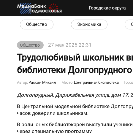
Городские округа
Общество
Экономика
27 мая 2025 22:31
Общество
Трудолюбивый школьник вы
библиотеки Долгопрудного
Автор:
Раскин Михаил
Место:
Центральная библиотека
Горо
Долгопрудный. Дирижабельная улица, дом 17
. 
В Центральной модельной библиотеке Долгопру
часов доверили школьникам.
В роли юных библиотекарей выступили ученики
через специальную программу.