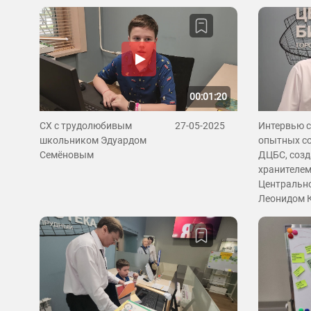
00:01:20
СХ с трудолюбивым
27-05-2025
Интервью с
школьником Эдуардом
опытных с
Семёновым
ДЦБС, созд
хранителем
Центрально
Леонидом 