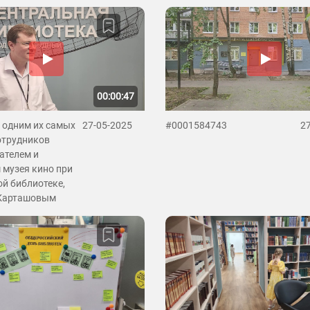
00:00:47
 одним их самых
27-05-2025
#0001584743
2
отрудников
ателем и
 музея кино при
й библиотеке,
Карташовым