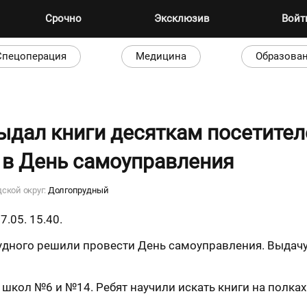
Срочно
Эксклюзив
Вой
Спецоперация
Медицина
Образова
дал книги десяткам посетител
 в День самоуправления
дской округ:
Долгопрудный
27.05. 15.40.
дного решили провести День самоуправления. Выдачу 
 школ №6 и №14. Ребят научили искать книги на полка