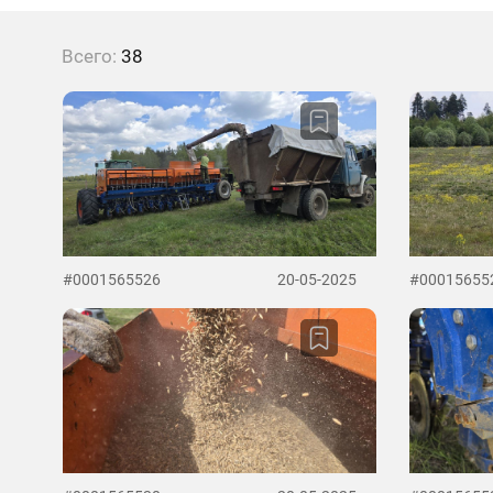
Всего:
38
#0001565526
20-05-2025
#00015655