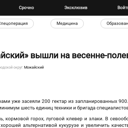
Срочно
Эксклюзив
Вой
Спецоперация
Медицина
Образова
йский» вышли на весенне-поле
родской округ:
Можайский
ами уже засеяли 200 гектар из запланированных 900
минимум шесть единиц техники и бригада специалистов
, кормовой горох, луговой клевер и злаки. В севообо
 хорошей альтернативой кукурузе и увеличить качес