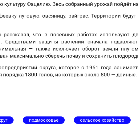
 культуру Фацелию. Весь собранный урожай пойдёт на
феевку луговую, овсяницу, райграс. Территории будут
рассказал, что в посевных работах используют две 
ы. Средствами защиты растений сначала подавля
нимальная — также исключает оборот земли плуго
зван максимально сберечь почву и сохранить плодород
ропредприятий округа, которое с 1961 года занимае
я порядка 1800 голов, из которых около 800 — дойные.
руг
подмосковье
сельское хозяйство