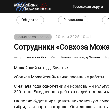
Городские округа
Общество
Экономика
20 мая 2025 10:41
Сельское хозяйство
Сотрудники «Совхоза Можа
Автор:
Шаливская Яна
Место:
Можайский м. о., д. Зачатье
Го
Можайский м. о., д. Зачатье
«Совхоз Можайский» начал посевные работы.
С начала года однолетними кормовыми культур
200 тонн. Ежедневно в работах задействовали 
На полях будут выращивать викоовсяную смесь
гибриды и сорго сахарное. Они должны стать