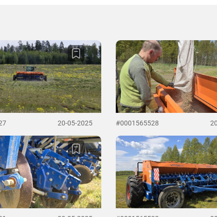
27
20-05-2025
#0001565528
2