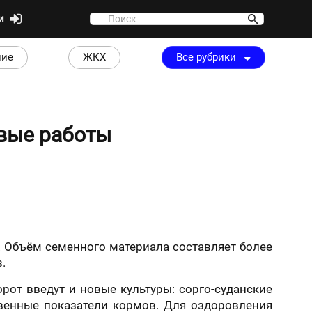
ти
ние
ЖКХ
Все рубрики
вые работы
. Объём семенного материала составляет более
.
рот введут и новые культуры: сорго-суданские
твенные показатели кормов. Для оздоровления