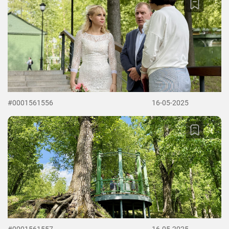
#0001561556
16-05-2025