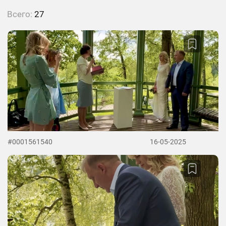
Всего:
27
#0001561540
16-05-2025