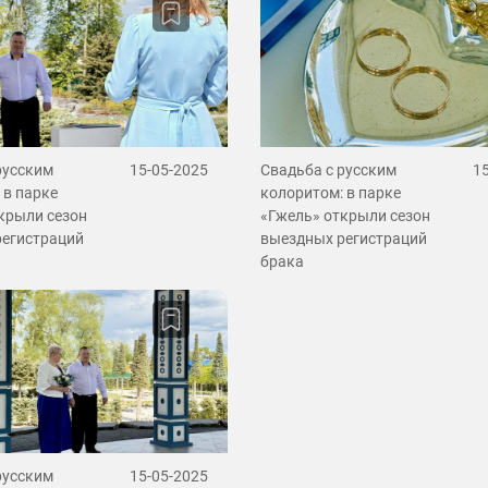
русским
15-05-2025
Свадьба с русским
1
 в парке
колоритом: в парке
крыли сезон
«Гжель» открыли сезон
регистраций
выездных регистраций
брака
русским
15-05-2025