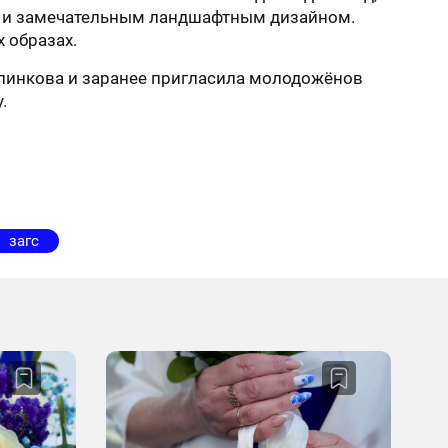
ой и замечательным ландшафтным дизайном.
 образах.
олинкова и заранее пригласила молодожёнов
у.
загс