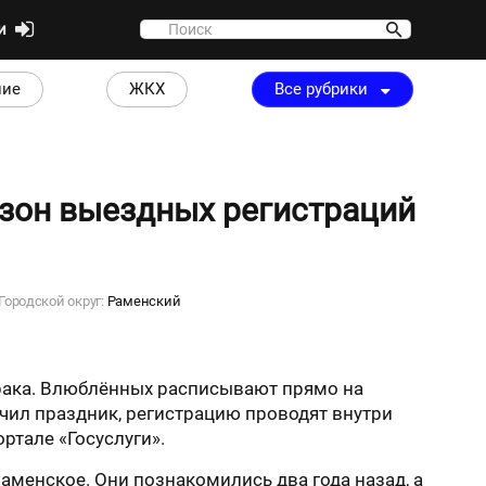
ти
ние
ЖКХ
Все рубрики
езон выездных регистраций
Городской округ:
Раменский
рака. Влюблённых расписывают прямо на
чил праздник, регистрацию проводят внутри
ртале «Госуслуги».
Раменское. Они познакомились два года назад, а