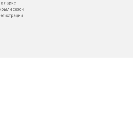
 в парке
крыли сезон
регистраций