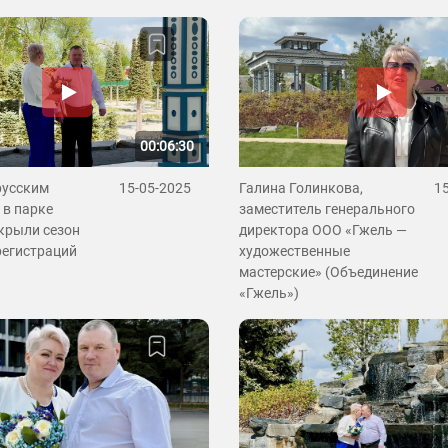
00:06:30
русским
15-05-2025
Галина Голинкова,
1
 в парке
заместитель генерального
крыли сезон
директора ООО «Гжель —
регистраций
художественные
мастерские» (Объединение
«Гжель»)