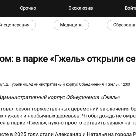
Срочно
Эксклюзив
Вой
Спецоперация
Медицина
Образова
ом: в парке «Гжель» открыли с
, д. Турыгино, Административный корпус Объединения «Гжель», 12:00
 Административный корпус Объединения «Гжель»
ртовал сезон торжественных церемоний заключения б
ых лужаек и необычных деревьев. Чтобы дождь не омра
 в парке «Гжель», нужно просто оставить заявку на по
те в 2025 году, стали Александр и Наталья из города 