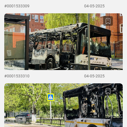
#0001533309
04-05-2025
#0001533310
04-05-2025