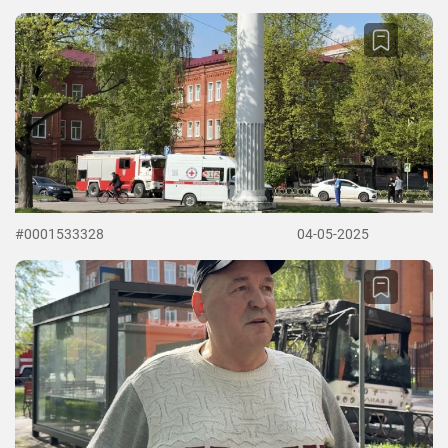
#0001533328
04-05-2025