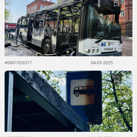
#0001533317
04-05-2025