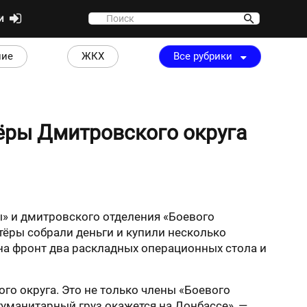
ти
ние
ЖКХ
Все рубрики
ёры Дмитровского округа
ы» и дмитровского отделения «Боевого
ёры собрали деньги и купили несколько
на фронт два раскладных операционных стола и
о округа. Это не только члены «Боевого
 гуманитарный груз окажется на Донбассе», —