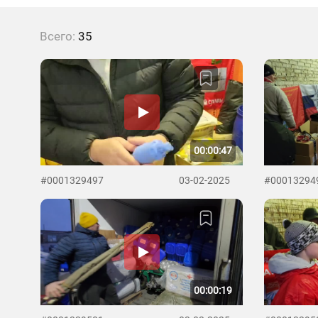
Всего:
35
00:00:47
#0001329497
03-02-2025
#00013294
00:00:19