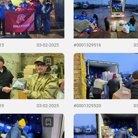
15
03-02-2025
#0001329516
0
19
03-02-2025
#0001329520
0