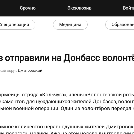
Срочно
Эксклюзив
Вой
Спецоперация
Медицина
Образова
з отправили на Донбасс волонт
кой округ:
Дмитровский
армейцы отряда «Кольчуга», члены «Волонтёрской рот
икаментов для нуждающихся жителей Донбасса, волонт
ьной военной операции. Один из волонтёров передал 
мное количество неравнодушных жителей Дмитровског
ли, педагоги, медики. Уже на этой неделе дмитровский