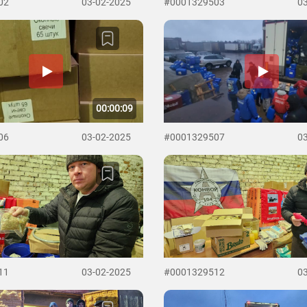
02
03-02-2025
#0001329503
0
00:00:09
06
03-02-2025
#0001329507
0
11
03-02-2025
#0001329512
0