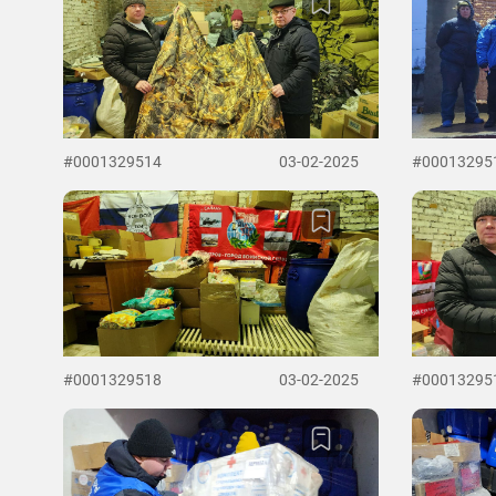
#0001329514
03-02-2025
#00013295
#0001329518
03-02-2025
#00013295