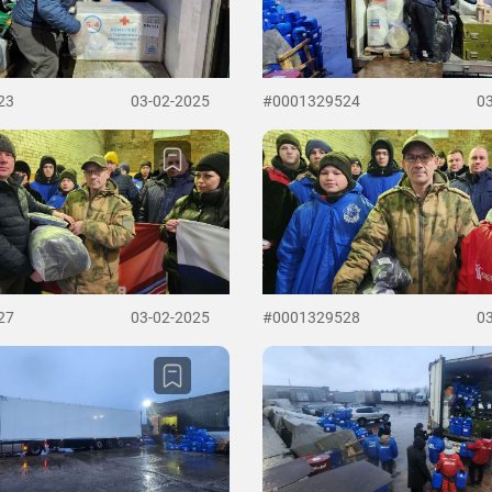
23
03-02-2025
#0001329524
0
27
03-02-2025
#0001329528
0