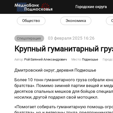
Городские округа
Общество
Экономика
03 февраля 2025 16:26
Спецоперация
Крупный гуманитарный гру
Автор:
Рой Евгений Александрович
Место:
Подмошье
Городс
Дмитровский округ, деревня Подмошье
Более 10 тонн гуманитарного груза собрали юн
братства». Помимо зимней партии вещей и мед
десятков спальных мешков для бойцов специал
носилки, другой подарил свой мотоцикл.
«Помогает собирать гуманитарную помощь огро
братства», но и ветераны труда, предпринимате