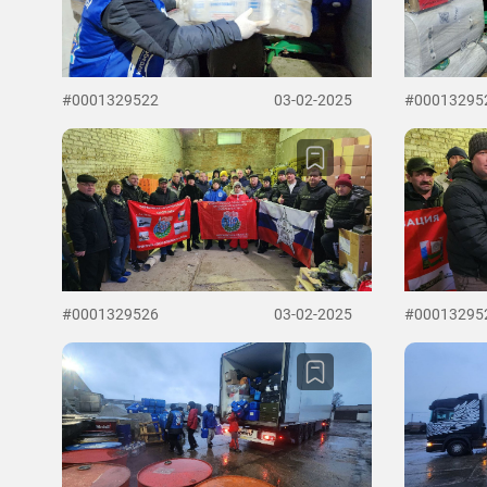
#0001329522
03-02-2025
#00013295
#0001329526
03-02-2025
#00013295