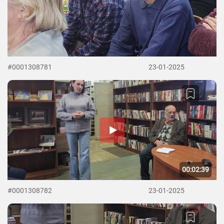
#0001308781
23-01-2025
00:02:39
#0001308782
23-01-2025